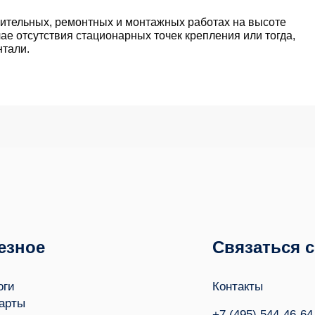
оительных, ремонтных и монтажных работах на высоте
чае отсутствия стационарных точек крепления или тогда,
нтали.
езное
Связаться 
оги
Контакты
арты
+7 (495) 544-46-64