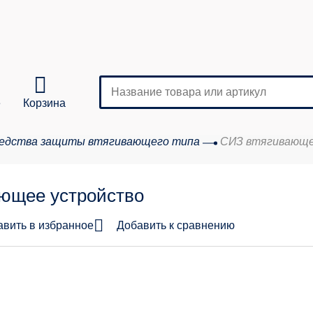
е
Корзина
едства защиты втягивающего типа
СИЗ втягивающег
Кол-во
ующее устройство
аказа:
авить в избранное
Добавить к сравнению