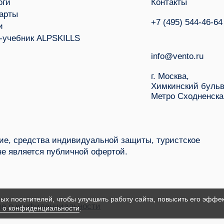
оги
Контакты
арты
+7 (495) 544-46-64
и
-учебник ALPSKILLS
info@vento.ru
г. Москва,
Химкинский бульв
Метро Сходненска
е, средства индивидуальной защиты, туристское
не является публичной офертой.
ых посетителей, чтобы улучшить работу сайта, повысить его эффек
е о конфиденциальности
 о конфиденциальности
.