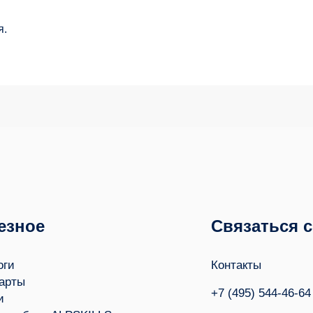
я.
езное
Связаться 
оги
Контакты
арты
+7 (495) 544-46-64
и