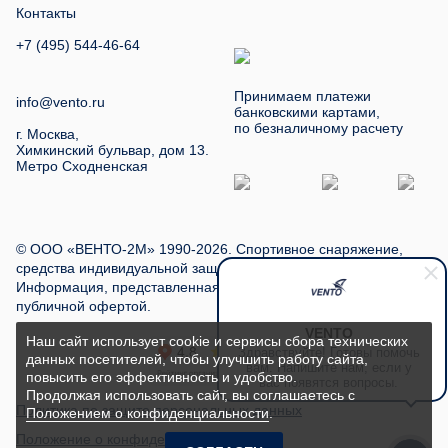
Контакты
+7 (495) 544-46-64
Принимаем платежи
info@vento.ru
банковскими картами,
по безналичному расчету
г. Москва,
Химкинский бульвар, дом 13.
Метро Сходненская
© ООО «ВЕНТО-2М» 1990-2026. Спортивное снаряжение,
средства индивидуальной защиты, туристское снаряжение.
Информация, представленная на сайте, не является
публичной офертой.
VENTO
Наш сайт использует cookie и сервисы сбора технических
Здравствуйте! Готовы помочь
данных посетителей, чтобы улучшить работу сайта,
вам. Напишите нам, если у
повысить его эффективность и удобство.
вас появятся вопросы.
Продолжая использовать сайт, вы соглашаетесь с
Политика по защите персональных данных
Положением о конфиденциальности
.
Положение о конфиденциальности