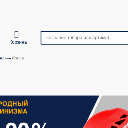
е
Корзина
ие
Каски
Кол-во
аказа: