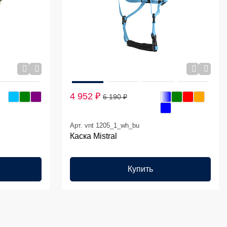
4 952 ₽
6 190 ₽
Арт. vnt 1205_1_wh_bu
Каска Mistral
Купить