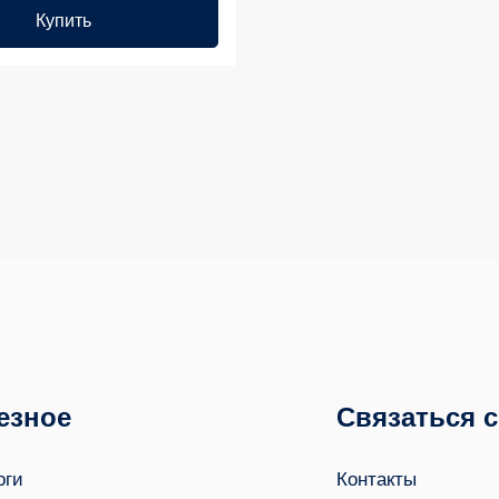
Купить
езное
Связаться 
оги
Контакты