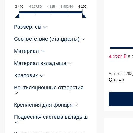
3 440
4 127.50
4 815
5 502.50
6 190
Размер, см
Соответствие (стандарты)
Материал
4 232 ₽
5 
Материал вкладыша
Арт. vnt 120
Храповик
Quasar
Вентиляционные отверстия
Крепления для фонаря
Подвесная система вкладыш
20 %