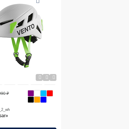
990 ₽
2_2_wh
sar»