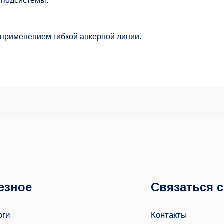
 подсистемы.
применением гибкой анкерной линии.
езное
Связаться 
оги
Контакты