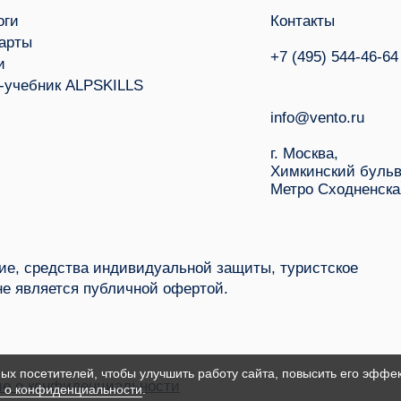
оги
Контакты
арты
+7 (495) 544-46-64
и
-учебник ALPSKILLS
info@vento.ru
г. Москва,
Химкинский бульв
Метро Сходненска
е, средства индивидуальной защиты, туристское
не является публичной офертой.
ых посетителей, чтобы улучшить работу сайта, повысить его эффек
е о конфиденциальности
 о конфиденциальности
.