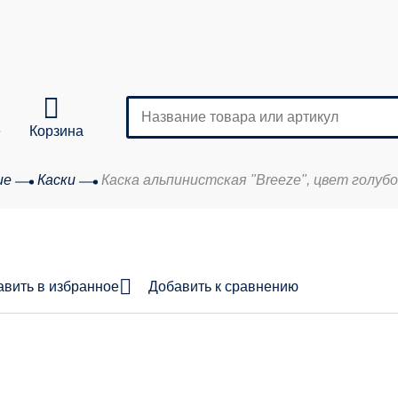
е
Корзина
ие
Каски
Каска альпинистская "Breeze", цвет голуб
Кол-во
аказа:
авить в избранное
Добавить к сравнению