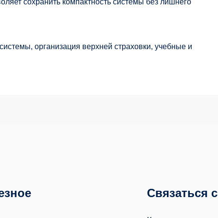
воляет сохранить компактность системы без лишнего
системы, организация верхней страховки, учебные и
езное
Связаться 