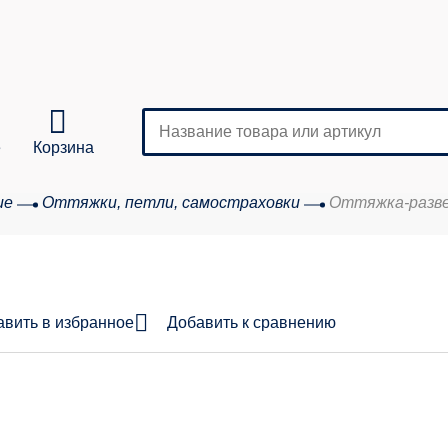
е
Корзина
ие
Оттяжки, петли, самостраховки
Оттяжка-разв
Кол-во
аказа:
авить в избранное
Добавить к сравнению